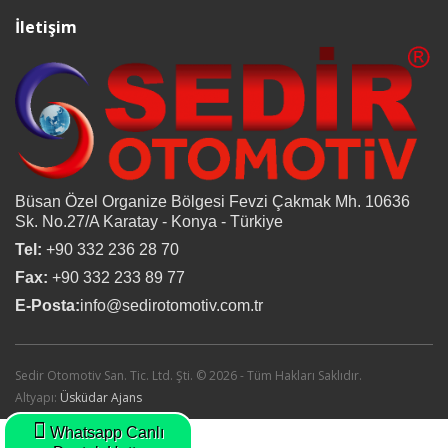
İletişim
Büsan Özel Organize Bölgesi Fevzi Çakmak Mh. 10636
Sk. No.27/A Karatay - Konya - Türkiye
Tel:
+90 332 236 28 70
Fax:
+90 332 233 89 77
E-Posta:
info@sedirotomotiv.com.tr
Sedir Otomotiv San. Tic. Ltd. Şti. © 2026 - Tüm Hakları Saklıdır.
Altyapı:
Üsküdar Ajans
Whatsapp Canlı