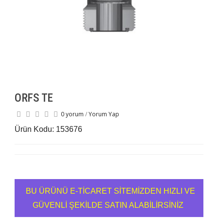
ORFS TE
0 yorum
/
Yorum Yap
Ürün Kodu: 153676
BU ÜRÜNÜ E-TİCARET SİTEMİZDEN HIZLI VE
GÜVENLİ ŞEKİLDE SATIN ALABİLİRSİNİZ