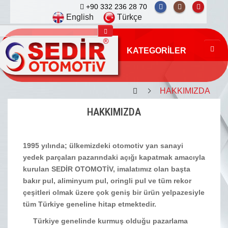
+90 332 236 28 70
English
Türkçe
KATEGORILER
HAKKIMIZDA
HAKKIMIZDA
1995 yılında; ülkemizdeki otomotiv yan sanayi
yedek parçaları pazarındaki açığı kapatmak amacıyla
kurulan SEDİR OTOMOTİV, imalatımız olan başta
bakır pul, aliminyum pul, oringli pul ve tüm rekor
çeşitleri olmak üzere çok geniş bir ürün yelpazesiyle
tüm Türkiye geneline hitap etmektedir.
Türkiye genelinde kurmuş olduğu pazarlama