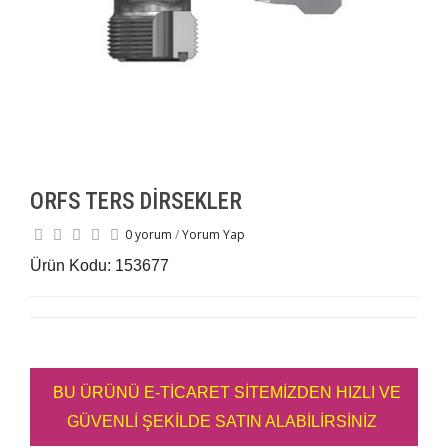
ORFS TERS DİRSEKLER
0 yorum
/
Yorum Yap
Ürün Kodu: 153677
BU ÜRÜNÜ E-TİCARET SİTEMİZDEN HIZLI VE
GÜVENLİ ŞEKİLDE SATIN ALABİLİRSİNİZ